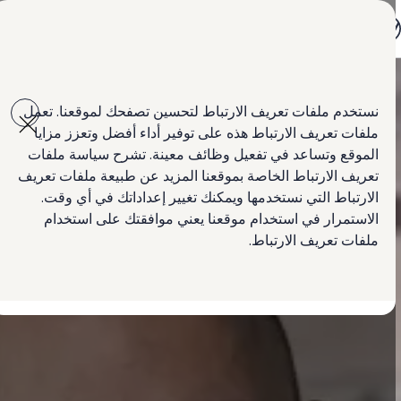
جميع الموديلات
جيتا الجديدة كلياً
باسات الجديدة كلياً
تي روك
Skip to
Skip
سيارة تيغوان
main
to
طوارق
نستخدم ملفات تعريف الارتباط لتحسين تصفحك لموقعنا. تعمل
content
footer
سيارة أماروك الجديدة
ملفات تعريف الارتباط هذه على توفير أداء أفضل وتعزز مزايا
كادي كارغو
العروض
الموقع وتساعد في تفعيل وظائف معينة. تشرح سياسة ملفات
السيارات المستعملة
تعريف الارتباط الخاصة بموقعنا المزيد عن طبيعة ملفات تعريف
لمالكي وأصحاب السيارة
الارتباط التي نستخدمها ويمكنك تغيير إعداداتك في أي وقت.
ابحث عن وكيل Volkswagen
الاستمرار في استخدام موقعنا يعني موافقتك على استخدام
ملفات تعريف الارتباط.