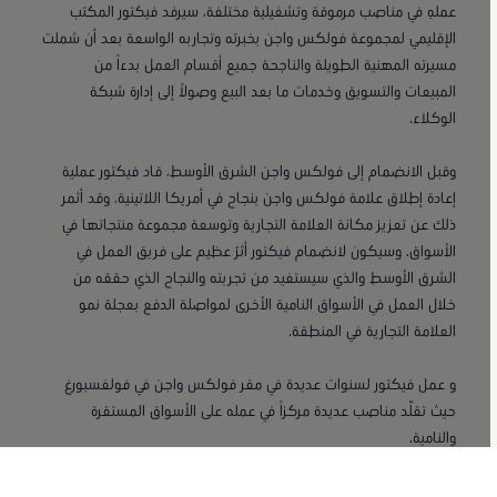
عملهِ في مناصب مرموقة وتشغيلية مختلفة، سيرفد فيكتور المكتب
الإقليمي لمجموعة فولكس واجن بخبرته وتجاربه الواسعة بعد أن شملت
مسيرته المهنية الطويلة والناجحة جميع أقسام العمل بدءاً من
المبيعات والتسويق وخدمات ما بعد البيع وصولاً إلى إدارة شبكة
الوكلاء.
وقبل الانضمام إلى فولكس واجن الشرق الأوسط، قاد فيكتور عملية
إعادة إطلاق علامة فولكس واجن بنجاح في أمريكا اللاتينية، وقد أثمر
ذلك عن تعزيز مكانة العلامة التجارية وتوسعة مجموعة منتجاتها في
الأسواق. وسيكون لانضمام فيكتور أثرٌ عظيم على فريق العمل في
الشرق الأوسط والذي سيستفيد من تجربته والنجاح الذي حققه من
خلال العمل في الأسواق النامية الأخرى لمواصلة الدفع بعجلة نمو
العلامة التجارية في المنطقة.
و عمل فيكتور لسنوات عديدة في مقر فولكس واجن في فولفسبورغ
حيث تقلّد مناصب عديدة مركزاً في عمله على الأسواق المستقرة
والنامية.
وتعليقاً على تعيينه في المنصب الجديد، قال فيكتور دالماو المدير