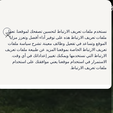
جميع الموديلات
جيتا الجديدة كلياً
باسات الجديدة كلياً
تي روك
Skip to
Skip
سيارة تيغوان
main
to
طوارق
نستخدم ملفات تعريف الارتباط لتحسين تصفحك لموقعنا. تعمل
content
footer
سيارة أماروك الجديدة
ملفات تعريف الارتباط هذه على توفير أداء أفضل وتعزز مزايا
كادي كارغو
العروض
الموقع وتساعد في تفعيل وظائف معينة. تشرح سياسة ملفات
السيارات المستعملة
تعريف الارتباط الخاصة بموقعنا المزيد عن طبيعة ملفات تعريف
لمالكي وأصحاب السيارة
الارتباط التي نستخدمها ويمكنك تغيير إعداداتك في أي وقت.
ابحث عن وكيل Volkswagen
الاستمرار في استخدام موقعنا يعني موافقتك على استخدام
ملفات تعريف الارتباط.