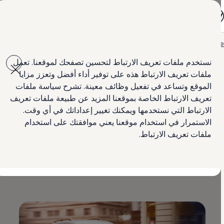
جميع الموديلات
جيتا الجديدة كلياً
باسات الجديدة كلياً
تي روك
Hom
العروض
كادي
Skip to
Skip
سيارة تيغوان
main
to
طوارق
نستخدم ملفات تعريف الارتباط لتحسين تصفحك لموقعنا. تعمل
content
footer
سيارة أماروك الجديدة
ملفات تعريف الارتباط هذه على توفير أداء أفضل وتعزز مزايا
كادي كارغو
العروض
الموقع وتساعد في تفعيل وظائف معينة. تشرح سياسة ملفات
عروض على
كادي
السيارات المستعملة
تعريف الارتباط الخاصة بموقعنا المزيد عن طبيعة ملفات تعريف
لمالكي وأصحاب السيارة
الارتباط التي نستخدمها ويمكنك تغيير إعداداتك في أي وقت.
ابحث عن وكيل Volkswagen
الاستمرار في استخدام موقعنا يعني موافقتك على استخدام
ابتداءا من 16,900 دينار اردني
ملفات تعريف الارتباط.
يسري هذا العرض حتى 31 أغسطس.